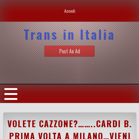
Accedi
Trans in Italia
Post An Ad
VOLETE CAZZONE?……..CARDI B.
PRIMA VOLTA A MILANO…VIENI