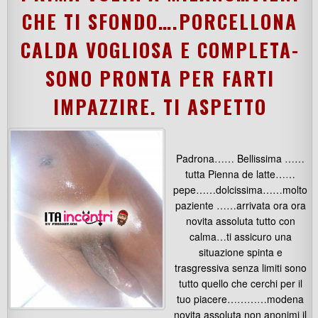
CHE TI SFONDO….PORCELLONA
CALDA VOGLIOSA E COMPLETA-
SONO PRONTA PER FARTI
IMPAZZIRE. TI ASPETTO
Padrona…… Bellissima ……
tutta Pienna de latte……
pepe……dolcissima……molto
paziente ……arrivata ora ora
novita assoluta tutto con
calma…ti assicuro una
situazione spinta e
trasgressiva senza limiti sono
tutto quello che cerchi per il
tuo piacere…………modena
novita assoluta non anonimi il