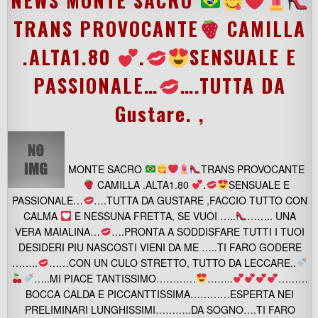
NEWS MONTE SACRO
TRANS PROVOCANTE
CAMILLA
.ALTA1.80
.
SENSUALE E
PASSIONALE…
….TUTTA DA
Gustare. ,
MONTE SACRO
TRANS PROVOCANTE
CAMILLA .ALTA1.80
.
SENSUALE E
PASSIONALE…
….TUTTA DA GUSTARE ,FACCIO TUTTO CON
CALMA
E NESSUNA FRETTA, SE VUOI …..
…….. UNA
VERA MAIALINA…
….PRONTA A SODDISFARE TUTTI I TUOI
DESIDERI PIU NASCOSTI VIENI DA ME …..TI FARO GODERE
……..
……CON UN CULO STRETTO, TUTTO DA LECCARE..
…..MI PIACE TANTISSIMO…………
……..
………
BOCCA CALDA E PICCANTTISSIMA…………ESPERTA NEI
PRELIMINARI LUNGHISSIMI………..DA SOGNO….TI FARO