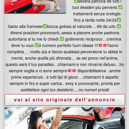
severa patrona de tutti i
tuoi desideri piu perversi.
trattamenti senza orologio.
fino a tarda notte 24/24
bacio alla francese
bocca golosa al naturale….69 da urlo.
diversi posizioni provocanti,,sesso a piacere.anche padrona
autoritaria si tu me lo chiedi.
godimento reciproco…cremina
dove tu vuoi.
il numero perfetto fuori classe !!!
!!sono
completa…. molto a/p e faccio qualsiasi perversione tu abbia in
mente, anche quella più sfrenata… se sei porco nel’anima,
questo sarà il tuo paradiso…chiamami e non rimarrai deluso…ho
sempre voglia e ci sono sempre
disponibilissima ..anche
prime esperienze.. e tutti tipi di gioco …chiamami ti aspetto
sempre in tiro e super carica.. sexy e provocante, pronta per
soddisfare ogni tuo desiderio….no numeri privati