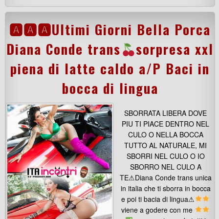
🅰🅰🅰Ultimi Giorni Bella Porca
Diana Conde trans
sorpresa xxl
piena di latte caldo a/P Baci in
bocca di lingua
SBORRATA LIBERA DOVE
PIU TI PIACE DENTRO NEL
CULO O NELLA BOCCA
TUTTO AL NATURALE, MI
SBORRI NEL CULO O IO
SBORRO NEL CULO A
TE⚠Diana Conde trans unica
in italia che ti sborra in bocca
e poi ti bacia di lingua⚠
viene a godere con me