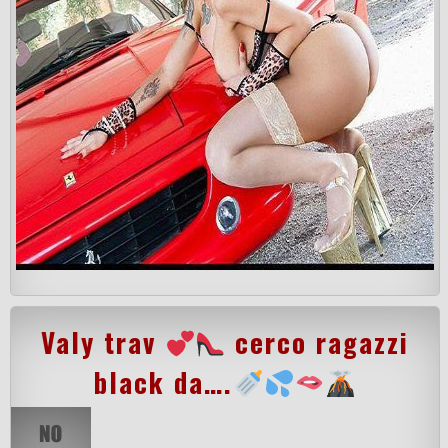
Valy trav
cerco ragazzi
black da….