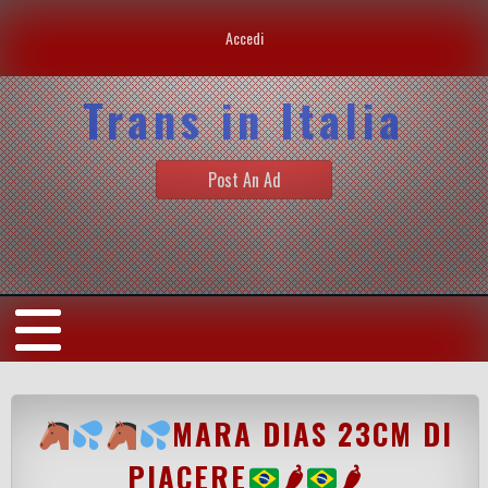
Accedi
Trans in Italia
Post An Ad
MARA DIAS 23CM DI
PIACERE
🌶
🌶