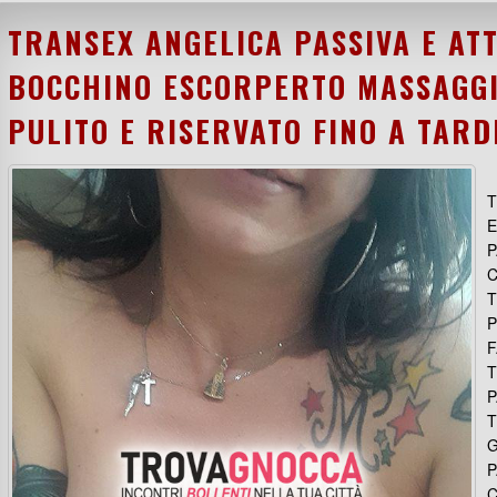
TRANSEX ANGELICA PASSIVA E ATT
BOCCHINO ESCORPERTO MASSAGGI
PULITO E RISERVATO FINO A TARD
T
E
P
C
T
P
F
T
P
T
G
P
C