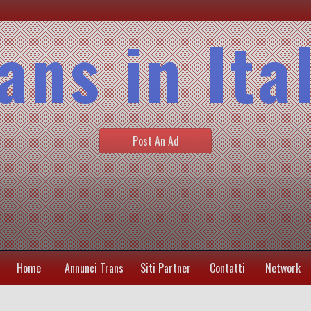
ans in Ita
Post An Ad
Home
Annunci Trans
Siti Partner
Contatti
Network