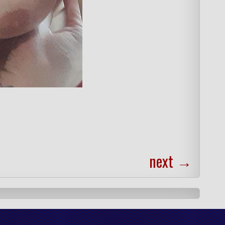
next
→