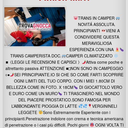
TRANS IN CAMPER
NOVITÁ ASSOLUTA.
PRINCIPIANTI
VIENI A
CONDIVIDERE QUESTA
MERAVIGLIOSA
ESPERIENZA CON UNA
TRANS CAMPERISTA DOC.
CAMPER CLIMATIZZATO
■《LEGGI LE RECENSIONI E CAPISCI 》
Attiva come poche e
altrettanto passiva ATTENZIONE ■□NON SONO IN CAMPEGGIO
○●
SEI PRINCIPIANTE.IO SI CHE SO COME FARTI SCOPRIRE
OGNI LIMITI DEL TUO CORPO. CON I MIEI 1.80CM DI
BELLEZZA COME IN FOTO. X 18CM
DI GIOCATTOLO VERO
E DURO COME UN MURO
TI TRASCINERÒ NEL MONDO
DEL PIACERE PROSTATICO.SONO FAMOSA PER
L’ABBONDANTE PIOGGIA DI LATTE
VERGININELI
LEGGETE
Sono Estremamente Esperiente con i
principianti.Penetrazione indolore con crema e tecnica americana
di penetrazione o i casi più difficili. Pochi giorni
OGNI VOLTA TI