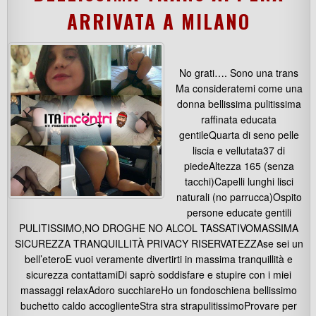
ARRIVATA A MILANO
No grati…. Sono una trans
Ma consideratemi come una
donna bellissima pulitissima
raffinata educata
gentileQuarta di seno pelle
liscia e vellutata37 di
piedeAltezza 165 (senza
tacchi)Capelli lunghi lisci
naturali (no parrucca)Ospito
persone educate gentili
PULITISSIMO,NO DROGHE NO ALCOL TASSATIVOMASSIMA
SICUREZZA TRANQUILLITÀ PRIVACY RISERVATEZZAse sei un
bell’eteroE vuoi veramente divertirti in massima tranquillità e
sicurezza contattamiDi saprò soddisfare e stupire con i miei
massaggi relaxAdoro succhiareHo un fondoschiena bellissimo
buchetto caldo accoglienteStra stra strapulitissimoProvare per