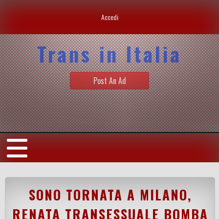
Accedi
Trans in Italia
Post An Ad
SONO TORNATA A MILANO,
RENATA TRANSESSUALE BOMBA