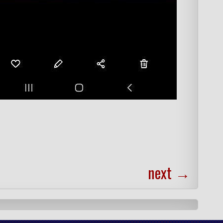
next
→