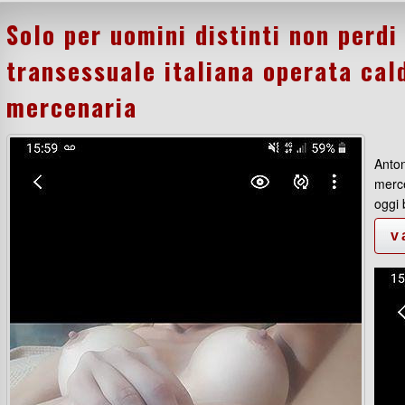
Solo per uomini distinti non perdi
transessuale italiana operata cal
mercenaria
Anton
merce
oggi 