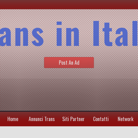
ans in Ita
Post An Ad
Home
Annunci Trans
Siti Partner
Contatti
Network