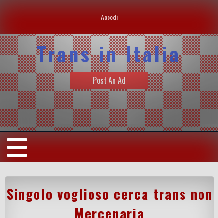
Accedi
Trans in Italia
Post An Ad
Singolo voglioso cerca trans non
Mercenaria