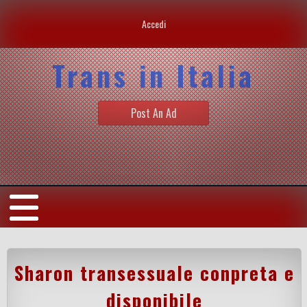
Accedi
Trans in Italia
Post An Ad
Sharon transessuale conpreta e
disponibile