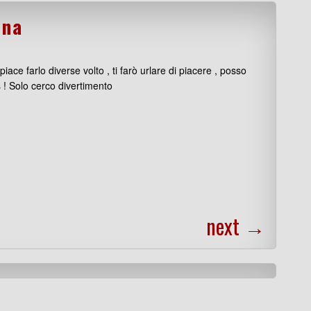
nna
ce farlo diverse volto , ti farò urlare di piacere , posso
 ! Solo cerco divertimento
next
→