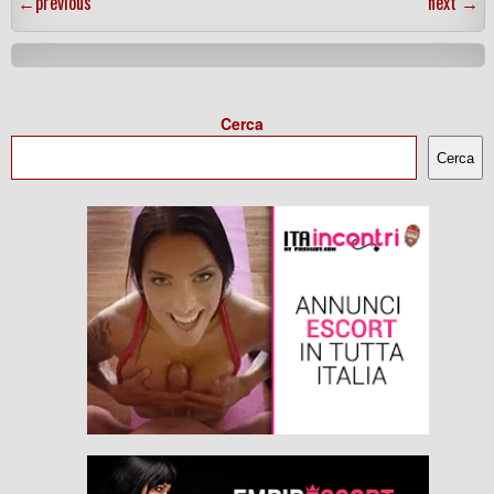
←
previous
next
→
Cerca
Cerca