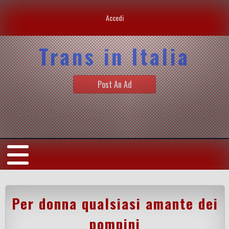
Accedi
Trans in Italia
Post An Ad
Per donna qualsiasi amante dei
pompini