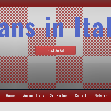
ans in Ita
Post An Ad
Home
Annunci Trans
Siti Partner
Contatti
Network