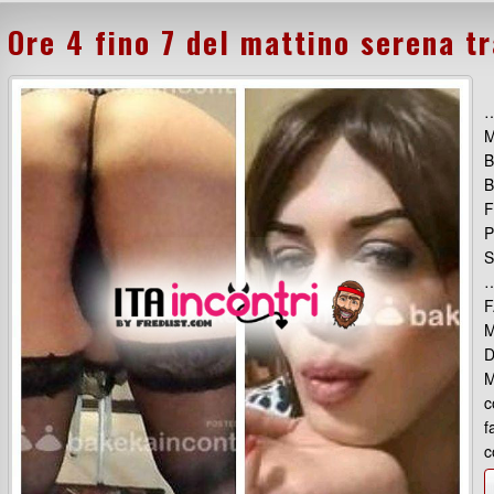
Ore 4 fino 7 del mattino serena t
…
M
B
B
F
P
S
…
F
M
D
c
f
c