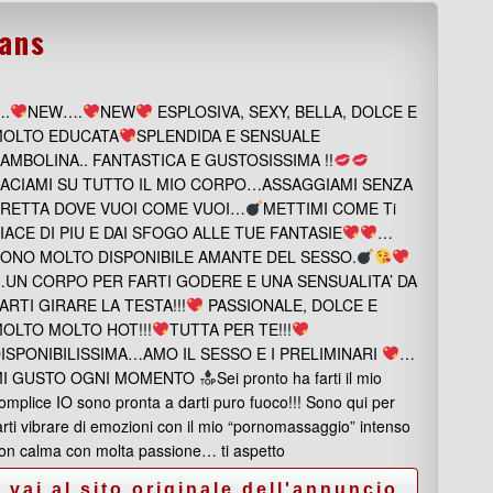
rans
.
NEW….
NEW
ESPLOSIVA, SEXY, BELLA, DOLCE E
OLTO EDUCATA
SPLENDIDA E SENSUALE
AMBOLINA.. FANTASTICA E GUSTOSISSIMA !!
ACIAMI SU TUTTO IL MIO CORPO…ASSAGGIAMI SENZA
RETTA DOVE VUOI COME VUOI…
METTIMI COME Ti
IACE DI PIU E DAI SFOGO ALLE TUE FANTASIE
…
ONO MOLTO DISPONIBILE AMANTE DEL SESSO.
UN CORPO PER FARTI GODERE E UNA SENSUALITA’ DA
ARTI GIRARE LA TESTA!!!
PASSIONALE, DOLCE E
OLTO MOLTO HOT!!!
TUTTA PER TE!!!
ISPONIBILISSIMA…AMO IL SESSO E I PRELIMINARI
…
MI GUSTO OGNI MOMENTO
Sei pronto ha farti il mio
omplice IO sono pronta a darti puro fuoco!!! Sono qui per
arti vibrare di emozioni con il mio “pornomassaggio” intenso
on calma con molta passione… ti aspetto