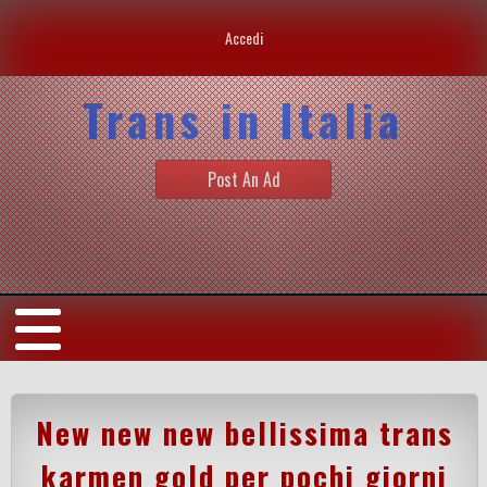
Accedi
Trans in Italia
Post An Ad
New new new bellissima trans
karmen gold per pochi giorni