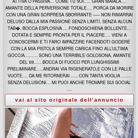
ATTIVA O PASSIVA… COME TU VOI….. GRAN MAIALA….
AMANTE DELLA PERVERSIONE TOTALE…. PORCA DA MORIRE
CON UNA GRAN SORPRESA SBORRANTE —– NON RIMARRAI
DELUSO DALLA MIA PASSIONE SENZA LIMITI, SENZA ALCUN
TAB�, BOCCA ESPLOSIVA…. FONDOSCHIENA BOLLENTE…
DOTATA E SEMPRE PRONTA PER IL PIACERE…. VIENI A
CONOSCERMI E TI FARO IMPAZZIRE FACENDOTI GODERE
CON LA MIA PISTOLA SEMPRE CARICA FINO ALL’ULTIMA
GOCCIA……… SONO UNA TERRIBILE GOLOSONA, AMANTE
DEL 69……BOCCA DI FUOCO PER LUNGHISSIMI
PRELIMINARE…..ANDRAI VIA RIGENERATO,E CON LE PALLE
VUOTE…. DA ME RITORNERAI ….. CON TANTA VOGLIA …….
SENZA DELUSIONI… MI PUOI ANCHE TROVARE SUI SOCIAL
….