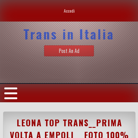
Accedi
Trans in Italia
Post An Ad
LEONA TOP TRANS__PRIMA
VOLTA A EMPOLI __FOTO 100%