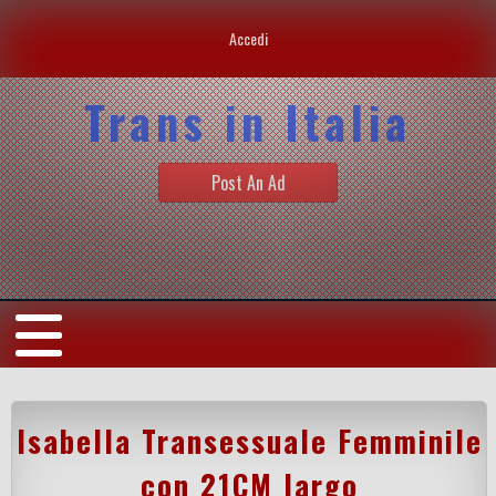
Accedi
Trans in Italia
Post An Ad
Isabella Transessuale Femminile
con 21CM largo