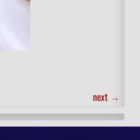
next
→