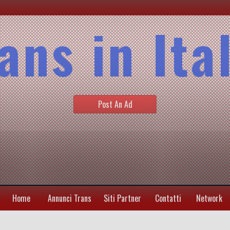
ans in Ita
Post An Ad
Home
Annunci Trans
Siti Partner
Contatti
Network