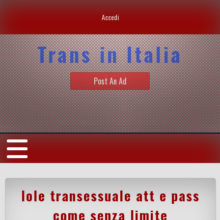
Accedi
Trans in Italia
Post An Ad
Iole transessuale att e pass
come senza limite