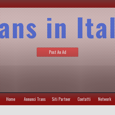
ans in Ita
Post An Ad
Home
Annunci Trans
Siti Partner
Contatti
Network