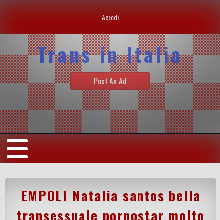
Accedi
Trans in Italia
Post An Ad
EMPOLI Natalia santos bella
transessuale pornostar molto