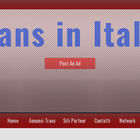
ans in Ita
Post An Ad
Home
Annunci Trans
Siti Partner
Contatti
Network