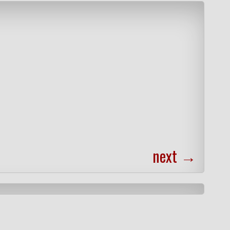
next
→