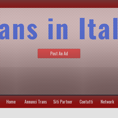
ans in Ita
Post An Ad
Home
Annunci Trans
Siti Partner
Contatti
Network