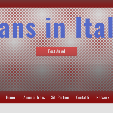
ans in Ita
Post An Ad
Home
Annunci Trans
Siti Partner
Contatti
Network