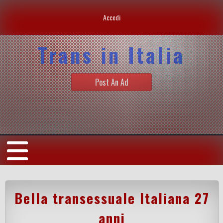
Accedi
Trans in Italia
Post An Ad
Bella transessuale Italiana 27
anni