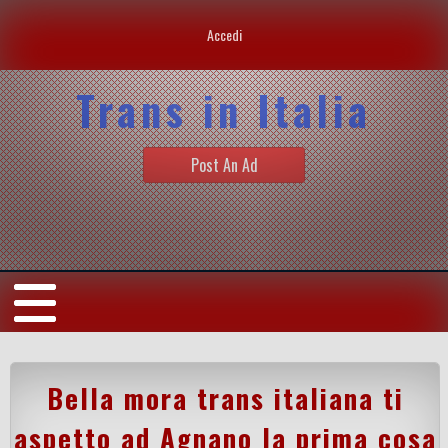
Accedi
Trans in Italia
Post An Ad
Bella mora trans italiana ti
aspetto ad Agnano la prima cosa