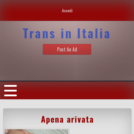
Accedi
Trans in Italia
Post An Ad
Apena arivata