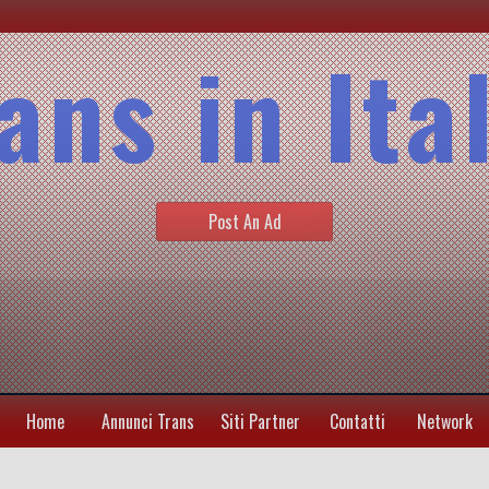
ans in Ita
Post An Ad
Home
Annunci Trans
Siti Partner
Contatti
Network