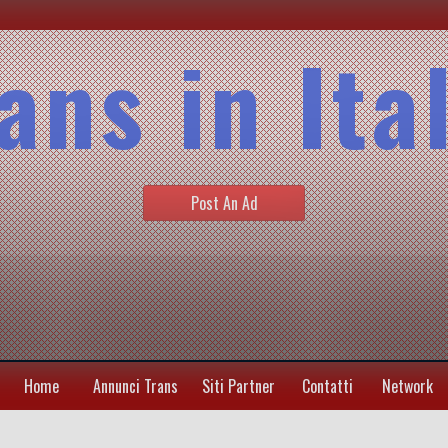
ans in Ita
Post An Ad
Home
Annunci Trans
Siti Partner
Contatti
Network