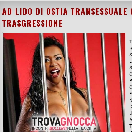
AD LIDO DI OSTIA TRANSESSUALE
TRASGRESSIONE
T
R
S
L
S
C
P
C
F
N
D
U
M
T