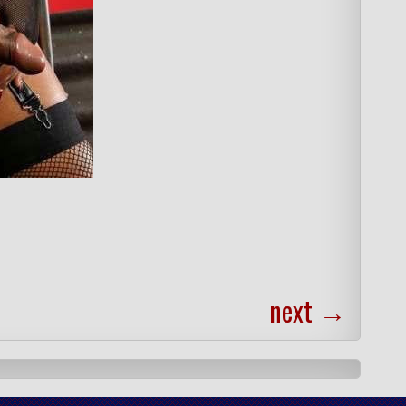
next
→