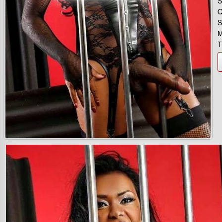
S
Q
S
M
T