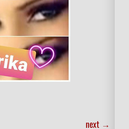
next
→