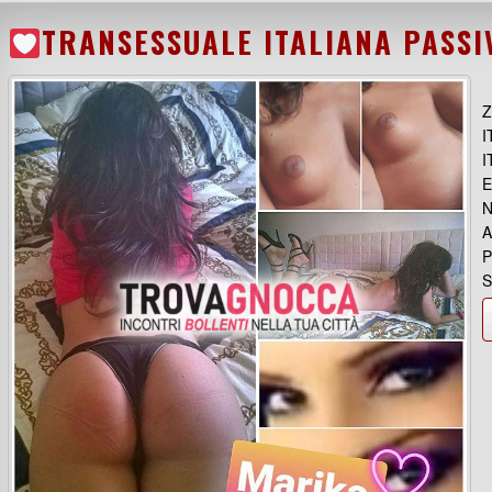
TRANSESSUALE ITALIANA PASSI
Z
I
I
E
N
A
P
S