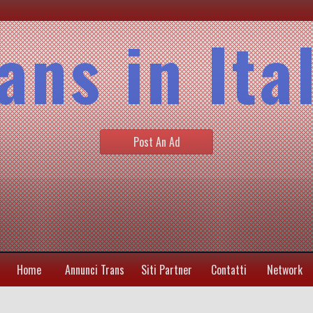
ans in Ita
Post An Ad
Home
Annunci Trans
Siti Partner
Contatti
Network