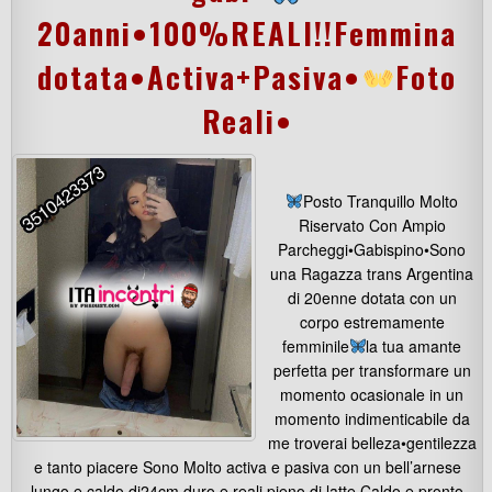
20anni•100%REALI!!Femmina
dotata•Activa+Pasiva•
Foto
Reali•
Posto Tranquillo Molto
Riservato Con Ampio
Parcheggi•Gabispino•Sono
una Ragazza trans Argentina
di 20enne dotata con un
corpo estremamente
femminile
la tua amante
perfetta per transformare un
momento ocasionale in un
momento indimenticabile da
me troverai belleza•gentilezza
e tanto piacere Sono Molto activa e pasiva con un bell’arnese
lungo e caldo di24cm duro e reali pieno di latte Caldo e pronto