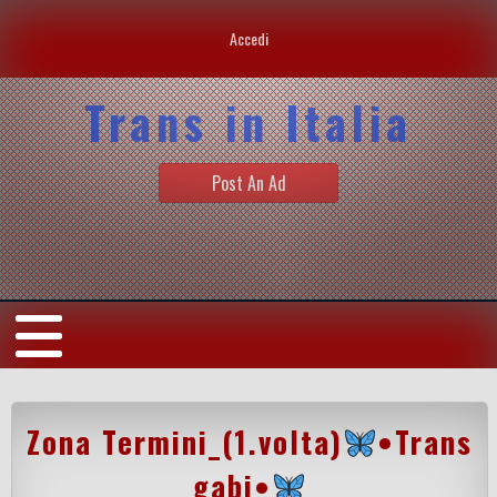
Accedi
Trans in Italia
Post An Ad
Zona Termini_(1.volta)
•Trans
gabi•