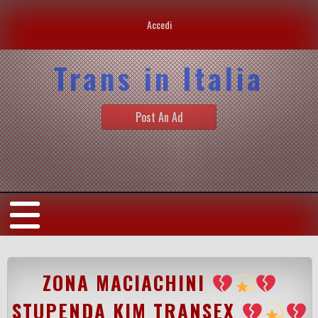
Accedi
Trans in Italia
Post An Ad
ZONA MACIACHINI
STUPENDA KIM TRANSEX