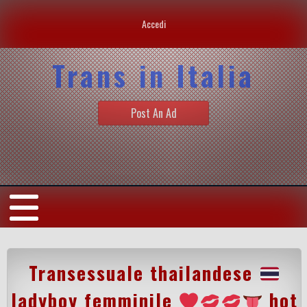
Accedi
Trans in Italia
Post An Ad
Transessuale thailandese
ladyboy femminile
hot