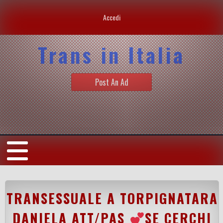
Accedi
Trans in Italia
Post An Ad
TRANSESSUALE A TORPIGNATARA
DANIELA ATT/PAS
SE CERCHI