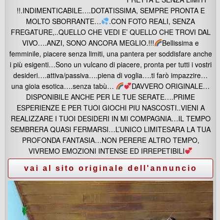
!!.INDIMENTICABILE….DOTATISSIMA, SEMPRE PRONTA E
MOLTO SBORRANTE…
.CON FOTO REALI, SENZA
FREGATURE,..QUELLO CHE VEDI E’ QUELLO CHE TROVI DAL
VIVO….ANZI, SONO ANCORA MEGLIO.!!!
Bellissima e
femminile, piacere senza limiti, una pantera per soddisfare anche
i più esigenti…Sono un vulcano di piacere, pronta per tutti i vostri
desideri….attiva/passiva….piena di voglia….ti farò impazzire…
una gioia esotica….senza tabù…
DAVVERO ORIGINALE…
DISPONIBILE ANCHE PER LE TUE SERATE….PRIME
ESPERIENZE E PER TUOI GIOCHI PIU NASCOSTI..VIENI A
REALIZZARE I TUOI DESIDERI IN MI COMPAGNIA…IL TEMPO
SEMBRERA QUASI FERMARSI…L’UNICO LIMITESARA LA TUA
PROFONDA FANTASIA…NON PERERE ALTRO TEMPO,
VIVREMO EMOZIONI INTENSE ED IRREPETIBILI