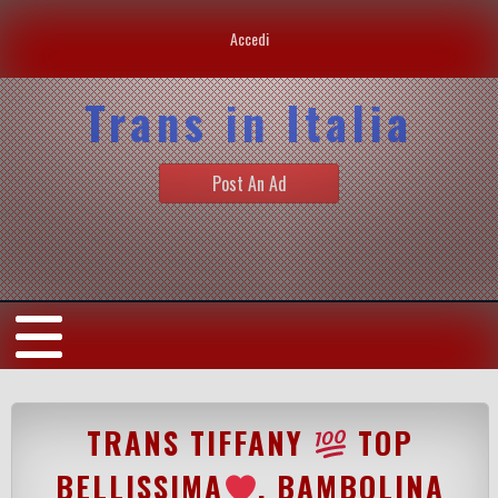
Accedi
Trans in Italia
Post An Ad
TRANS TIFFANY
TOP
BELLISSIMA
, BAMBOLINA