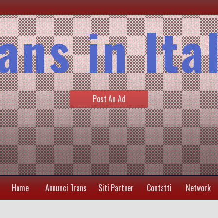
ans in Ita
Post An Ad
Home
Annunci Trans
Siti Partner
Contatti
Network