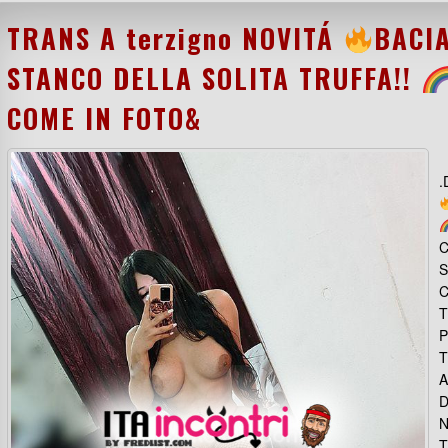
TRANS A terzigno NOVITÁ
BACI
STANCO DELLA SOLITA TRUFFA!!
COME IN FOTO&
.
C
S
C
T
P
T
A
D
N
T