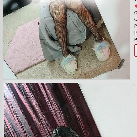
Q
Q
P
I
P