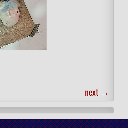
next
→