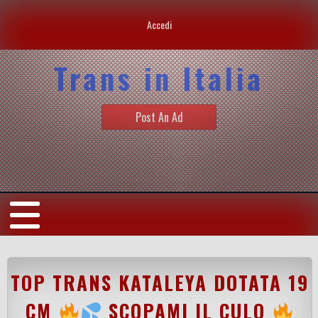
Accedi
Trans in Italia
Post An Ad
TOP TRANS KATALEYA DOTATA 19
CM
SCOPAMI IL CULO