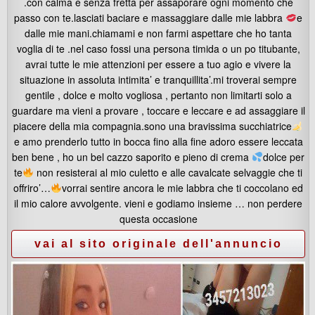
.con calma e senza fretta per assaporare ogni momento che
passo con te.lasciati baciare e massaggiare dalle mie labbra
e
dalle mie mani.chiamami e non farmi aspettare che ho tanta
voglia di te .nel caso fossi una persona timida o un po titubante,
avrai tutte le mie attenzioni per essere a tuo agio e vivere la
situazione in assoluta intimita’ e tranquillita’.mi troverai sempre
gentile , dolce e molto vogliosa , pertanto non limitarti solo a
guardare ma vieni a provare , toccare e leccare e ad assaggiare il
piacere della mia compagnia.sono una bravissima succhiatrice
e amo prenderlo tutto in bocca fino alla fine adoro essere leccata
ben bene , ho un bel cazzo saporito e pieno di crema
dolce per
te
non resisterai al mio culetto e alle cavalcate selvaggie che ti
offriro’…
vorrai sentire ancora le mie labbra che ti coccolano ed
il mio calore avvolgente. vieni e godiamo insieme … non perdere
questa occasione