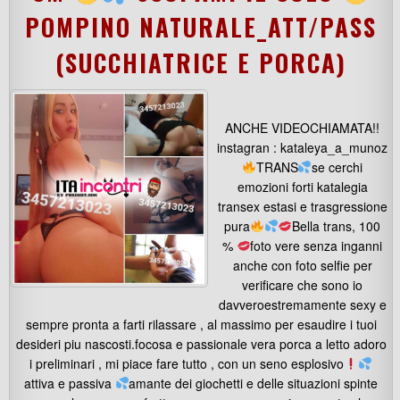
POMPINO NATURALE_ATT/PASS
(SUCCHIATRICE E PORCA)
ANCHE VIDEOCHIAMATA!!
instagran : kataleya_a_munoz
TRANS
se cerchi
emozioni forti katalegia
transex estasi e trasgressione
pura
Bella trans, 100
%
foto vere senza inganni
anche con foto selfie per
verificare che sono io
davveroestremamente sexy e
sempre pronta a farti rilassare , al massimo per esaudire i tuoi
desideri piu nascosti.focosa e passionale vera porca a letto adoro
i preliminari , mi piace fare tutto , con un seno esplosivo
attiva e passiva
amante dei giochetti e delle situazioni spinte