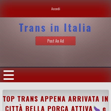
Accedi
Trans in Italia
Post An Ad
TOP TRANS APPENA ARRIVATA IN
CITTÀ BELLA PORCA ATTIVA
e