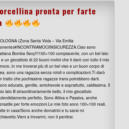
orcellina pronta per farte
ta
OLOGNA (Zona Santa Viola – Via Emilia
onente)#INCONTRIAMOCIINSICUREZZA.Ciao sono
atiana Bomba Sexy!!!100×100 compiacente, con un bel lato
 e un giocattolo di 22 buoni motivi che ti darò con tutto il mio
more..In me troverai più di un bel viso e un buon corpo di
ea, sono una ragazza senza rotoli o complicazioni.Ti darò
n tratto che pochissime ragazze trans potrebbero darti.
ono educata, gentile, amichevole e soprattutto, caldissima. Il
io lato B straordinariamente bello, il mio giocattolo
plendidamente perfetto, Sono Attiva e Passiva, anche
ersatile per forte emozioni.Le mie foto sono 100×100 reali,
atte in casa!Sono anche domatrici e tu sarai mi
chiavetto.Vieni a trovarmi, non ti pentirai.