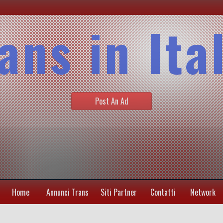
ans in Ita
Post An Ad
Home
Annunci Trans
Siti Partner
Contatti
Network