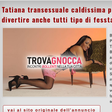
Tatiana transessuale caldissima p
divertire anche tutti tipo di fess
B
P
T
B
a
d
u
S
m
s
v
f
s