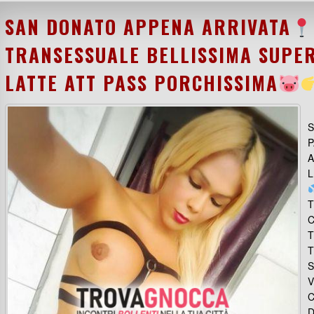
SAN DONATO APPENA ARRIVATA
TRANSESSUALE BELLISSIMA SUPE
LATTE ATT PASS PORCHISSIMA
S
P
A
L
T
C
T
S
C
D