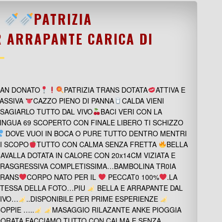
PATRIZIA
R ARRAPANTE CARICA DI
AN DONATO
PATRIZIA TRANS DOTATA
ATTIVA E
ASSIVA
CAZZO PIENO DI PANNA
CALDA VIENI
SAGIARLO TUTTO DAL VIVO
BACI VERI CON LA
INGUA 69 SCOPERTO CON FINALE LIBERO TI SCHIZZO
DOVE VUOI IN BOCA O PURE TUTTO DENTRO MENTRI
I SCOPO
TUTTO CON CALMA SENZA FRETTA
BELLA
AVALLA DOTATA IN CALORE CON 20x14CM VIZIATA E
RASGRESSIVA COMPLETISSIMA…BAMBOLINA TR0IA
TRANS
CORPO NATO PER IL
PECCAT0 100%
.LA
TESSA DELLA FOTO…PIU
BELLA E ARRAPANTE DAL
VIVO…
..DISPONIBILE PER PRIME ESPERIENZE
OPPIE …..
MASAGGIO RILAZANTE ANKE PIOGGIA
ORATA FACCIAMO TUTTO CON CALMA E SENZA