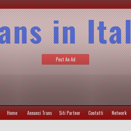
ans in Ita
Post An Ad
Home
Annunci Trans
Siti Partner
Contatti
Network