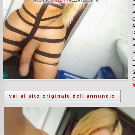
P
G
A
D
M
P
R
L
E
S
C