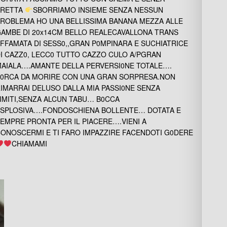
FRETTA
SBORRIAMO INSIEME SENZA NESSUN
ROBLEMA HO UNA BELLISSIMA BANANA MEZZA ALLE
AMBE DI 20x14CM BELLO REALECAVALLONA TRANS
FFAMATA DI SESS0,,GRAN P0MPINARA E SUCHIATRICE
I CAZZ0, LECC0 TUTTO CAZZO CULO A/PGRAN
AIALA….AMANTE DELLA PERVERSI0NE TOTALE….
0RCA DA MORIRE CON UNA GRAN SORPRESA.NON
IMARRAI DELUSO DALLA MIA PASSI0NE SENZA
IMITI,SENZA ALCUN TABU… B0CCA
SPLOSIVA….FONDOSCHIENA BOLLENTE… DOTATA E
EMPRE PRONTA PER IL PIACERE….VIENI A
ONOSCERMI E TI FARO IMPAZZIRE FACENDOTI G0DERE
CHIAMAMI