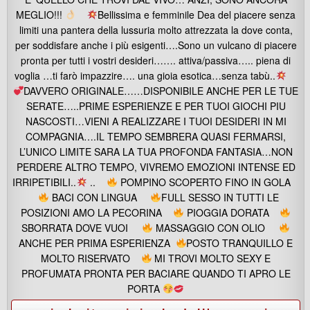
MEGLIO!!!
Bellissima e femminile Dea del piacere senza
limiti una pantera della lussuria molto attrezzata la dove conta,
per soddisfare anche i più esigenti….Sono un vulcano di piacere
pronta per tutti i vostri desideri……. attiva/passiva….. piena di
voglia …ti farò impazzire…. una gioia esotica…senza tabù..
DAVVERO ORIGINALE……DISPONIBILE ANCHE PER LE TUE
SERATE…..PRIME ESPERIENZE E PER TUOI GIOCHI PIU
NASCOSTI…VIENI A REALIZZARE I TUOI DESIDERI IN MI
COMPAGNIA….IL TEMPO SEMBRERA QUASI FERMARSI,
L’UNICO LIMITE SARA LA TUA PROFONDA FANTASIA…NON
PERDERE ALTRO TEMPO, VIVREMO EMOZIONI INTENSE ED
IRRIPETIBILI..
..
POMPINO SCOPERTO FINO IN GOLA
BACI CON LINGUA
FULL SESSO IN TUTTI LE
POSIZIONI AMO LA PECORINA
PIOGGIA DORATA
SBORRATA DOVE VUOI
MASSAGGIO CON OLIO
ANCHE PER PRIMA ESPERIENZA
POSTO TRANQUILLO E
MOLTO RISERVATO
MI TROVI MOLTO SEXY E
PROFUMATA PRONTA PER BACIARE QUANDO TI APRO LE
PORTA