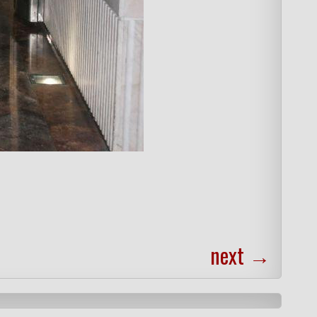
next
→