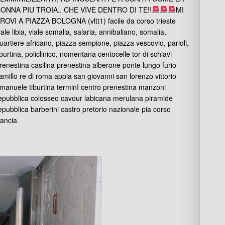
ONNA PIU TROIA.. CHE VIVE DENTRO DI TE!!
MI
ROVI A PIAZZA BOLOGNA (vltt1) facile da corso trieste
iale libia, viale somalia, salaria, annibaliano, somalia,
uartiere africano, piazza sempione, piazza vescovio, parioli,
iburtina, policlinico, nomentana centocelle tor di schiavi
renestina casilina prenestina alberone ponte lungo furio
amillo re di roma appia san giovanni san lorenzo vittorio
manuele tiburtina terminI centro prenestina manzoni
epubblica colosseo cavour labicana merulana piramide
epubblica barberini castro pretorio nazionale pia corso
rancia