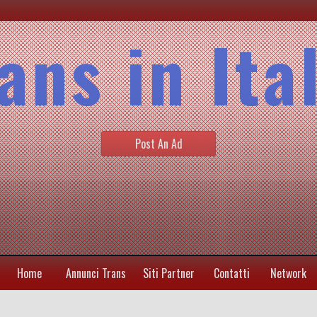
ans in Ita
Post An Ad
Home
Annunci Trans
Siti Partner
Contatti
Network