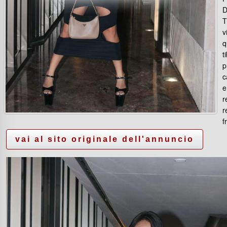
D
T
v
q
t
p
c
e
r
r
f