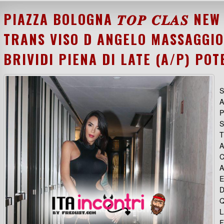
PIAZZA BOLOGNA 𝑻𝑶𝑷 𝑪𝑳𝑨𝑺 N
TRANS VISO D ANGELO MASSAGGIO
BRIVIDI PIENA DI LATE (A/P) POT
S
A
P
S
T
A
C
A
E
D
Q
L
F