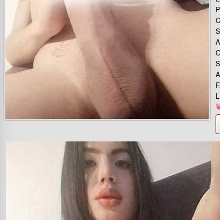
P
C
S
A
O
S
A
F
L