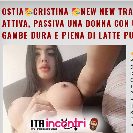
OSTIA
CRISTINA
NEW NEW TRA
ATTIVA, PASSIVA UNA DONNA CON
GAMBE DURA E PIENA DI LATTE P
P
D
D
C
T
E
H
S
F
P
L