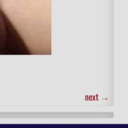
next
→