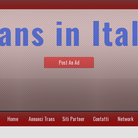
ans in Ita
Post An Ad
Home
Annunci Trans
Siti Partner
Contatti
Network