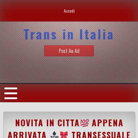
Accedi
Trans in Italia
Post An Ad
NOVITA IN CITTA
APPENA
ARRIVATA
TRANSESSUALE