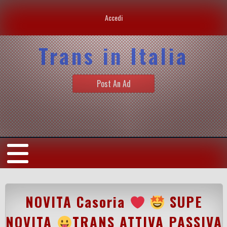
Accedi
Trans in Italia
Post An Ad
NOVITA Casoria
SUPE
NOVITA
TRANS ATTIVA PASSIVA