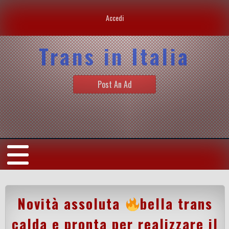
Accedi
Trans in Italia
Post An Ad
Novità assoluta
bella trans
calda e pronta per realizzare il