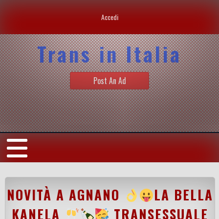
Accedi
Trans in Italia
Post An Ad
NOVITÀ A AGNANO
LA BELLA
KANELA
TRANSESSUALE