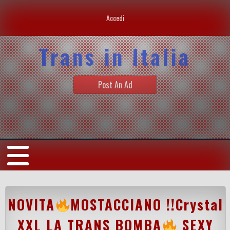
Accedi
Trans in Italia
Post An Ad
NOVITA
MOSTACCIANO !!Crystal
XXL LA TRANS BOMBA
SEXY