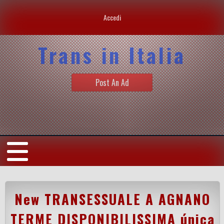
Accedi
Trans in Italia
Post An Ad
New TRANSESSUALE A AGNANO
TERME DISPONIBILISSIMA única