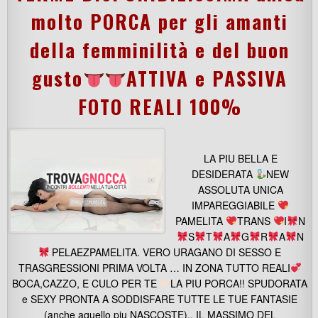
molto PORCA per gli amanti
della femminilità e del buon
gusto
ATTIVA e PASSIVA
FOTO REALI 100%
LA PIU BELLA E
DESIDERATA
NEW
ASSOLUTA UNICA
IMPAREGGIABILE
PAMELITA
TRANS
I
N
S
T
A
G
R
A
N
PELAEZPAMELITA. VERO URAGANO DI SESSO E
TRASGRESSIONI PRIMA VOLTA … IN ZONA TUTTO REALI
BOCA,CAZZO, E CULO PER TE
LA PIU PORCA!! SPUDORATA
e SEXY PRONTA A SODDISFARE TUTTE LE TUE FANTASIE
(anche aquello piu NASCOSTE).. IL MASSIMO DEL