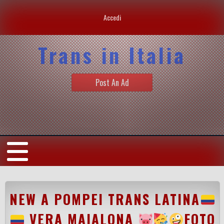
Accedi
Trans in Italia
Post An Ad
NEW A POMPEI TRANS LATINA
VERA MAIALONA
FOTO